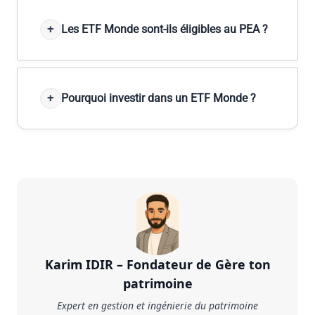
Les ETF Monde sont-ils éligibles au PEA ?
Pourquoi investir dans un ETF Monde ?
À
p
r
o
p
Karim IDIR – Fondateur de Gère ton
o
patrimoine
s
d
Expert en gestion et ingénierie du patrimoine