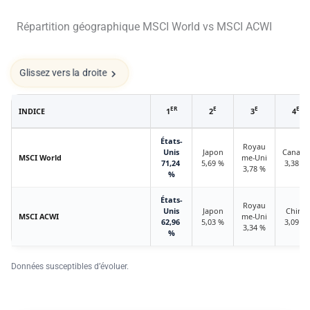
Répartition géographique MSCI World vs MSCI ACWI
Glissez vers la droite
ER
E
E
E
INDICE
1
2
3
4
États-
Royau
Unis
Japon
Canada
MSCI World
me-Uni
71,24
5,69 %
3,38 %
3,78 %
%
États-
Royau
Unis
Japon
Chine
MSCI ACWI
me-Uni
62,96
5,03 %
3,09 %
3,34 %
%
Données susceptibles d’évoluer.