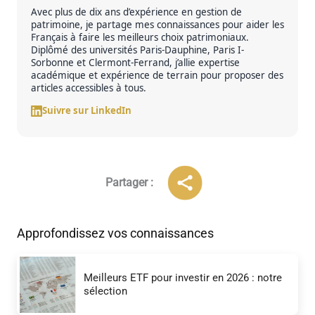
e
Avec plus de dix ans d’expérience en gestion de
patrimoine, je partage mes connaissances pour aider les
l
Français à faire les meilleurs choix patrimoniaux.
’
Diplômé des universités Paris-Dauphine, Paris I-
Sorbonne et Clermont-Ferrand, j’allie expertise
a
académique et expérience de terrain pour proposer des
u
articles accessibles à tous.
t
Suivre sur LinkedIn
e
u
r
Partager :
Approfondissez vos connaissances
Meilleurs ETF pour investir en 2026 : notre
sélection