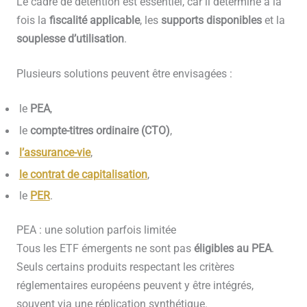
Le cadre de détention est essentiel, car il détermine à la
fois la
fiscalité applicable
, les
supports disponibles
et la
souplesse d’utilisation
.
Plusieurs solutions peuvent être envisagées :
le
PEA
,
le
compte-titres ordinaire (CTO)
,
l’
assurance-vie
,
le
contrat de capitalisation
,
le
PER
.
PEA : une solution parfois limitée
Tous les ETF émergents ne sont pas
éligibles au PEA
.
Seuls certains produits respectant les critères
réglementaires européens peuvent y être intégrés,
souvent via une réplication synthétique.