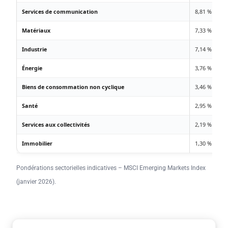
Services de communication
8,81 %
Matériaux
7,33 %
Industrie
7,14 %
Énergie
3,76 %
Biens de consommation non cyclique
3,46 %
Santé
2,95 %
Services aux collectivités
2,19 %
Immobilier
1,30 %
Pondérations sectorielles indicatives – MSCI Emerging Markets Index
(janvier 2026).