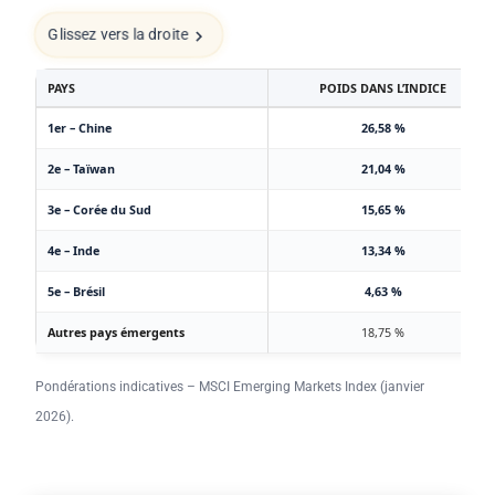
Glissez vers la droite
PAYS
POIDS DANS L’INDICE
1er – Chine
26,58 %
2e – Taïwan
21,04 %
3e – Corée du Sud
15,65 %
4e – Inde
13,34 %
5e – Brésil
4,63 %
Autres pays émergents
18,75 %
Pondérations indicatives – MSCI Emerging Markets Index (janvier
2026).