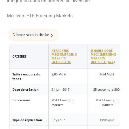
intégration dans un portefeuille diversifié.
Meilleurs ETF Emerging Markets
Glissez vers la droite
XTRACKERS
ISHARES CORE
MSCI EMERGING
MSCI EMERGING
CRITÈRES
MARKETS
MARKETS
UCITS ETF 1C
UCITS ETF (ACC)
Taille / encours du
9,85 Md €
6,84 Md €
fonds
Date de création
21 juin 2017
25 septembre 2009
Indice suivi
MSCI Emerging
MSCI Emerging
Markets
Markets
Type de réplication
Physique
Physique