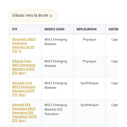
Glissez vers la droite
ETF
INDICE SUIVI
RÉPLICATION
DISTRIBUTI
Xtrackers MSCI
MSCI Emerging
Physique
Capitalisa
Emerging
Markets
Markets UCITS
ETF 1C
iShares Core
MSCI Emerging
Physique
Capitalisa
MSCI Emerging
Markets
Markets UCITS
ETF (Acc)
Amundi Core
MSCI Emerging
Synthétique
Capitalisa
MSCI Emerging
Markets
Markets UCITS
ETF (Acc)
Amundi PEA
MSCI Emerging
Synthétique
Capitalisa
Emergent MSCI
Markets ESG
Emerging ESG
Transition
Transition UCITS
ETF (Acc)