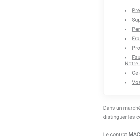
Pré
Sup
Per
Fra
Pro
Fau
Notre 
Ce 
Vos
Dans un marché d
distinguer les 
Le contrat
MACS