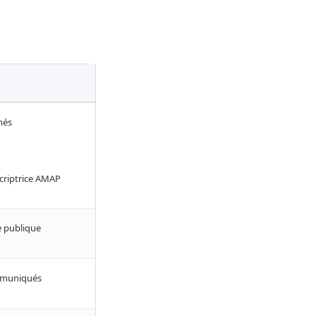
més
scriptrice AMAP
 publique
ommuniqués