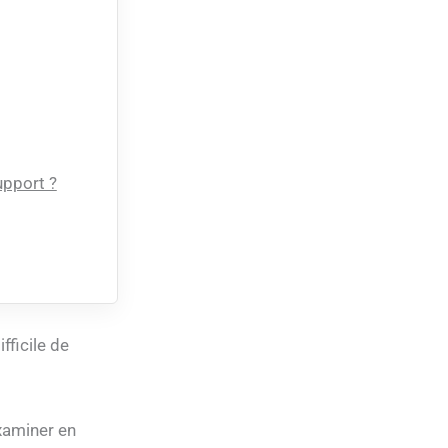
upport ?
fficile de
examiner en