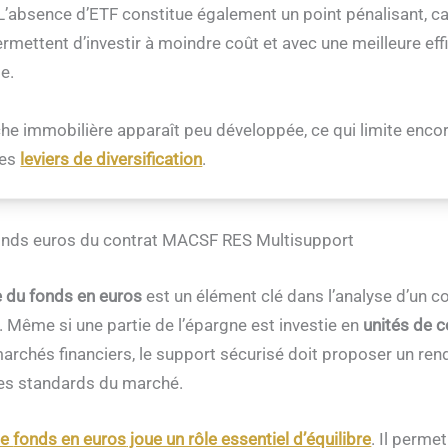
. L’absence d’ETF constitue également un point pénalisant, c
rmettent d’investir à moindre coût et avec une meilleure eff
e.
oche immobilière apparaît peu développée, ce qui limite enco
les
leviers de diversification
.
nds euros du contrat MACSF RES Multisupport
 du fonds en euros
est un élément clé dans l’analyse d’un c
. Même si une partie de l’épargne est investie en
unités de 
rchés financiers, le support sécurisé doit proposer un re
les standards du marché.
le
fonds en euros
joue un rôle essentiel d’équilibre
. Il perme