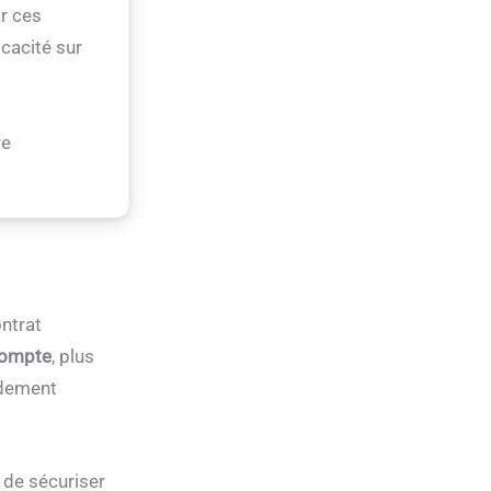
ar ces
icacité sur
re
ontrat
compte
, plus
ndement
t de sécuriser