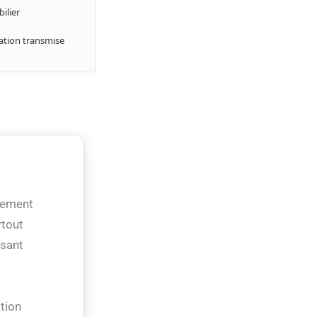
ilier
ation transmise
ivement
rtout
osant
ation