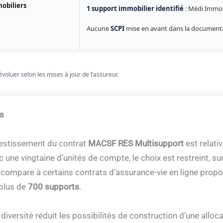
obiliers
1 support immobilier identifié
: Médi Immob
Aucune
SCPI
mise en avant dans la document
voluer selon les mises à jour de l’assureur.
is
nvestissement du contrat
MACSF RES Multisupport
est relat
c une vingtaine d’unités de compte, le choix est restreint, su
e compare à certains contrats d’assurance-vie en ligne prop
 plus de
700 supports
.
 diversité réduit les possibilités de construction d’une alloc