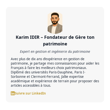
À
p
r
o
p
Karim IDIR – Fondateur de Gère ton
o
patrimoine
s
d
Expert en gestion et ingénierie du patrimoine
e
Avec plus de dix ans d’expérience en gestion de
patrimoine, je partage mes connaissances pour aider les
l
Français à faire les meilleurs choix patrimoniaux.
’
Diplômé des universités Paris-Dauphine, Paris I-
Sorbonne et Clermont-Ferrand, j’allie expertise
a
académique et expérience de terrain pour proposer des
u
articles accessibles à tous.
t
Suivre sur LinkedIn
e
u