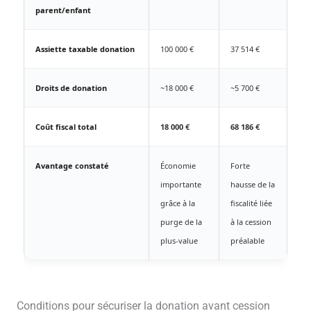
parent/enfant
Assiette taxable donation
100 000 €
37 514 €
Droits de donation
~18 000 €
~5 700 €
Coût fiscal total
18 000 €
68 186 €
Avantage constaté
Économie
Forte
importante
hausse de la
grâce à la
fiscalité liée
purge de la
à la cession
plus-value
préalable
Conditions pour sécuriser la donation avant cession