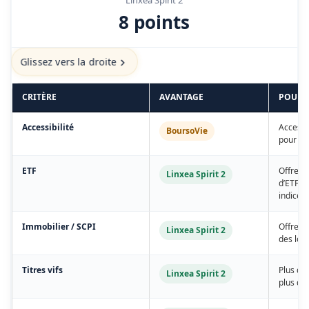
Linxea Spirit 2
8 points
Glissez vers la droite
CRITÈRE
AVANTAGE
POURQ
Accessibilité
Accessi
BoursoVie
pour Lin
ETF
Offre p
Linxea Spirit 2
d’ETF ca
indices.
Immobilier / SCPI
Offre i
Linxea Spirit 2
des loy
Titres vifs
Plus de 
Linxea Spirit 2
plus de