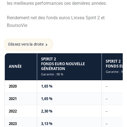
les meilleures performances ces dernières années.
Rendement net des fonds euros Linxea Spirit 2 et
BoursoVie
Glissez vers la droite
SPIRIT 2
SPIRIT 2
FONDS EURO NOUVELLE
FONDS EURO
ANNÉE
GÉNÉRATION
Garantie : 98 
Garantie : 98 %
2020
1,65 %
–
2021
1,65 %
–
2022
2,30 %
–
2023
3,13 %
–