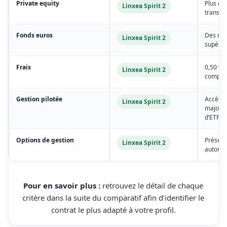
Private equity
Plus de 
Linxea Spirit 2
transpar
Fonds euros
Des ren
Linxea Spirit 2
supérie
Frais
0,50 % d
Linxea Spirit 2
compte,
Gestion pilotée
Accès à
Linxea Spirit 2
majorit
d’ETF.
Options de gestion
Présenc
Linxea Spirit 2
automat
Pour en savoir plus :
retrouvez le détail de chaque
critère dans la suite du comparatif afin d’identifier le
contrat le plus adapté à votre profil.