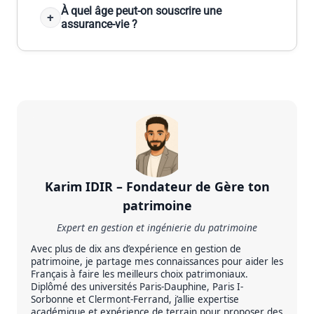
À quel âge peut-on souscrire une
assurance-vie ?
À
p
r
o
p
Karim IDIR – Fondateur de Gère ton
o
patrimoine
s
d
Expert en gestion et ingénierie du patrimoine
e
Avec plus de dix ans d’expérience en gestion de
patrimoine, je partage mes connaissances pour aider les
l
Français à faire les meilleurs choix patrimoniaux.
’
Diplômé des universités Paris-Dauphine, Paris I-
Sorbonne et Clermont-Ferrand, j’allie expertise
a
académique et expérience de terrain pour proposer des