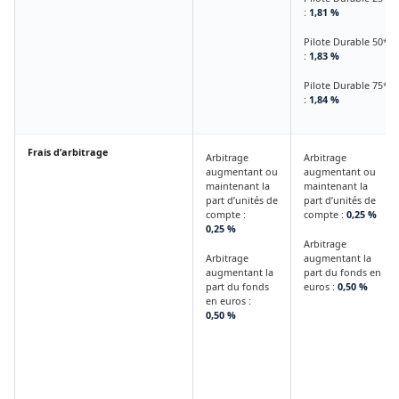
:
1,81 %
Pilote Durable 50*
:
1,83 %
Pilote Durable 75*
:
1,84 %
Frais d’arbitrage
Arbitrage
Arbitrage
augmentant ou
augmentant ou
maintenant la
maintenant la
part d’unités de
part d’unités de
compte :
compte :
0,25 %
0,25 %
Arbitrage
Arbitrage
augmentant la
augmentant la
part du fonds en
part du fonds
euros :
0,50 %
en euros :
0,50 %