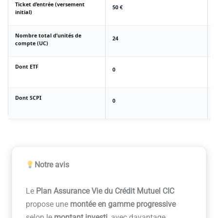
Ticket d’entrée (versement
50 €
1
initial)
Nombre total d’unités de
24
7
compte (UC)
Dont ETF
0
0
Dont SCPI
0
0
Notre avis
Le
Plan Assurance Vie du Crédit Mutuel CIC
propose une
montée en gamme progressive
selon le
montant investi
, avec davantage