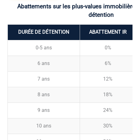
Abattements sur les plus-values immobilières 
détention
DURÉE DE DÉTENTION
ABATTEMENT IR
0-5 ans
0%
6 ans
6%
7 ans
12%
8 ans
18%
9 ans
24%
10 ans
30%