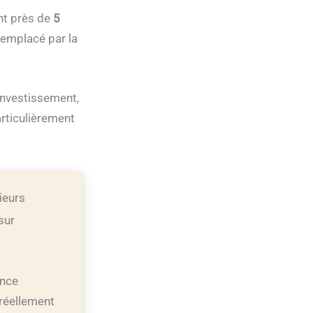
ant près de
5
 remplacé par la
’investissement,
articulièrement
ieurs
sur
ence
 réellement