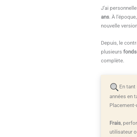
J’ai personnelle
ans
. À l’époque
nouvelle versio
Depuis, le cont
plusieurs
fonds
complète.
En tant
années en ta
Placement-d
Frais
, perf
utilisateur 