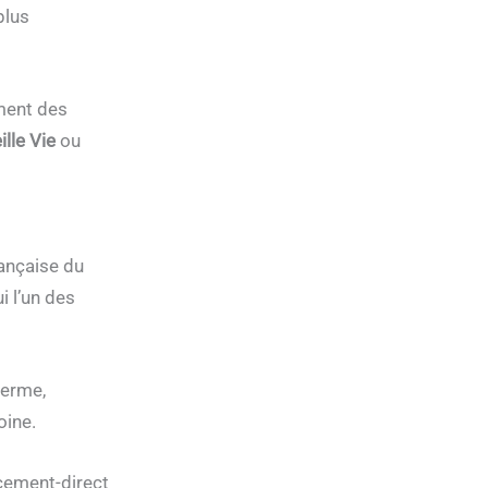
plus
ment des
ille Vie
ou
française du
i l’un des
terme,
oine.
acement-direct