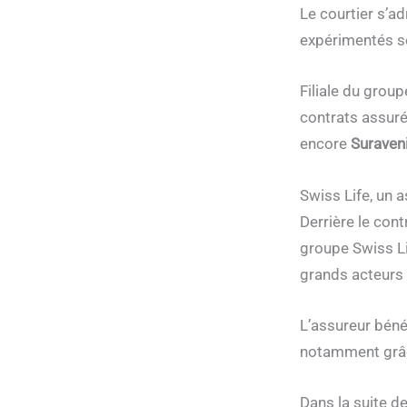
Le courtier s’a
expérimentés so
Filiale du grou
contrats assur
encore
Suraven
Swiss Life, un 
Derrière le cont
groupe Swiss Li
grands acteurs 
L’assureur bénéf
notamment grâce
Dans la suite d