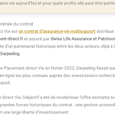
nce-vie aujourd’hui et pour quels profils elle peut être perti
nérale du contrat
ct Vie est
un contrat d’
assurance-vie multisupport
distribué 
nt-direct.fr
et assuré par
Swiss Life Assurance et Patrimo
té d’un partenariat historique entre les deux acteurs, déjà à l
t
Darjeeling
.
de Placement-direct Vie en février 2022, Darjeeling faisait pa
en ligne les plus connues auprès des investisseurs recherch
étitif.
irect Vie, l’objectif a été de moderniser l’offre existante t
grandes forces historiques du contrat : une gestion accessib
t une large liberté d’investissement.