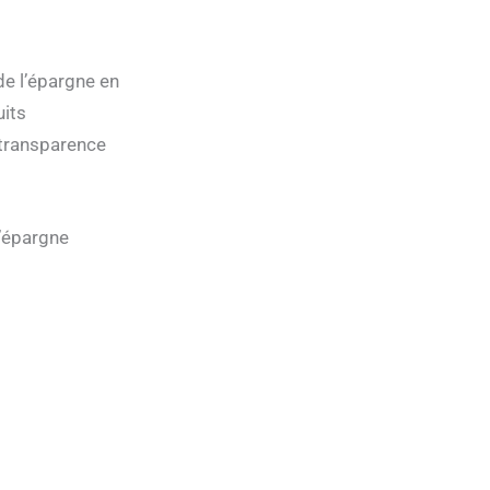
de l’épargne en
uits
 transparence
d’épargne