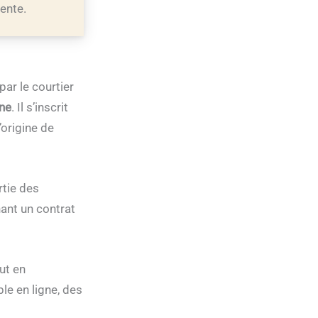
nente.
par le courtier
ine
. Il s’inscrit
’origine de
rtie des
ant un contrat
out en
le en ligne, des