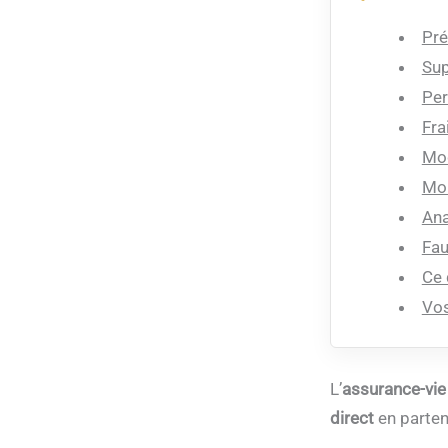
Pré
Sup
Per
Fra
Mod
Mon
Ana
Fau
Ce 
Vos
L’
assurance-vie
direct
en parten