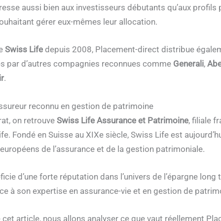
dresse aussi bien aux investisseurs débutants qu’aux profils 
uhaitant gérer eux-mêmes leur allocation.
pe
Swiss Life
depuis 2008, Placement-direct distribue égale
és par d’autres compagnies reconnues comme
Generali
,
Abe
ir
.
assureur reconnu en gestion de patrimoine
rat, on retrouve
Swiss Life Assurance et Patrimoine
, filiale 
fe. Fondé en Suisse au XIXe siècle, Swiss Life est aujourd’hu
européens de l’assurance et de la gestion patrimoniale.
icie d’une forte réputation dans l’univers de l’épargne long 
 à son expertise en assurance-vie et en gestion de patrim
e cet article, nous allons analyser ce que vaut réellement Pl